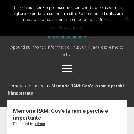
Utilizziamo i cookie per essere sicuri che tu possa avere la
Informaticappunti
migliore esperienza sul nostro sito. Se continui ad utilizzare
questo sito noi assumiamo che tu ne sia felice.
Ok
Privacy policy
Appunti sul mondo informatico, linux, unix, java, osx e molto
altro
open
menu
twitter
Home
»
Terminologia
»
Memoria RAM: Cos’è la ram e perché
è importante
Home
Windows
Memoria RAM: Cos’è la ram e perché è
importante
Linux
Published by
admin
Mac