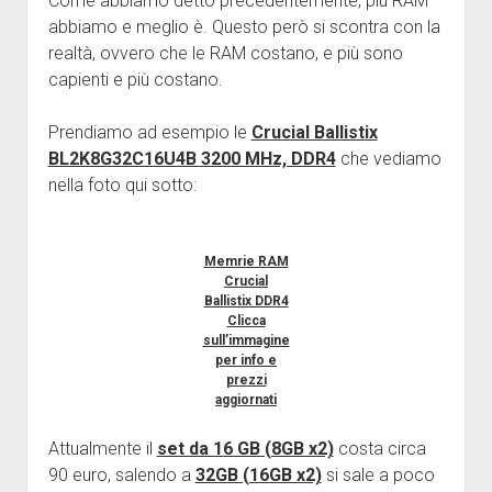
Come abbiamo detto precedentemente, più RAM
abbiamo e meglio è. Questo però si scontra con la
realtà, ovvero che le RAM costano, e più sono
capienti e più costano.
Prendiamo ad esempio le
Crucial Ballistix
BL2K8G32C16U4B 3200 MHz, DDR4
che vediamo
nella foto qui sotto:
Memrie RAM
Crucial
Ballistix DDR4
Clicca
sull’immagine
per info e
prezzi
aggiornati
Attualmente il
set da 16 GB (8GB x2)
costa circa
90 euro, salendo a
32GB (16GB x2)
si sale a poco