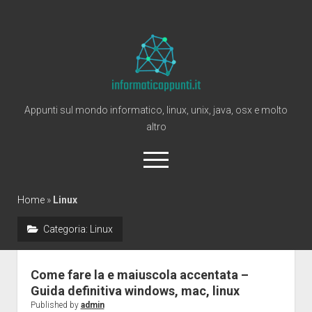
Informaticappunti
Appunti sul mondo informatico, linux, unix, java, osx e molto
altro
open
menu
twitter
Home
»
Linux
Categoria:
Linux
Home
Windows
Come fare la e maiuscola accentata –
Linux
Guida definitiva windows, mac, linux
Mac
Published by
admin