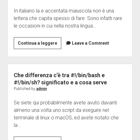
Java
In italiano la e accentata maiuscola non è una
Disclaimer
lettera che capita spesso di fare. Sono infatti rare
le occasioni in cui nella nostra lingua…
Come
Continua a leggere
Leave a Comment
fare
la
e
maiuscola
Che differenza c’è tra #!/bin/bash e
accentata
#!/bin/sh? significato e a cosa serve
–
Published by
admin
Guida
Se siete qui probabilmente avete avuto davanti
definitiva
almeno una volta uno script da eseguire nel
windows,
terminale di linux o macOS, ed avete notato che
mac,
la…
linux