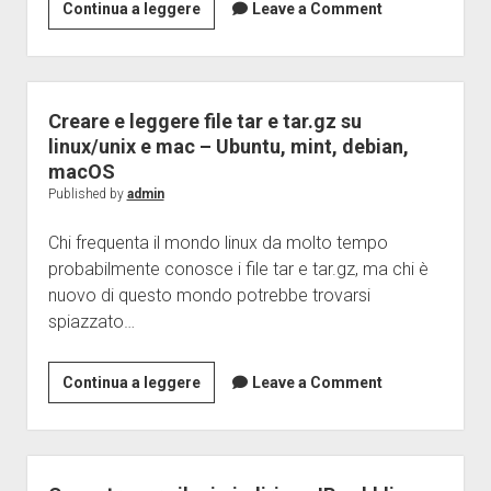
Che
Continua a leggere
Leave a Comment
differenza
c’è
tra
#!/bin/bash
Creare e leggere file tar e tar.gz su
e
linux/unix e mac – Ubuntu, mint, debian,
#!/bin/sh?
macOS
significato
Published by
admin
e
Chi frequenta il mondo linux da molto tempo
a
probabilmente conosce i file tar e tar.gz, ma chi è
cosa
nuovo di questo mondo potrebbe trovarsi
serve
spiazzato…
Creare
Continua a leggere
Leave a Comment
e
leggere
file
tar