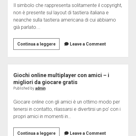
Il simbolo che rappresenta solitamente il copyright,
configurarlo
non è presente sul layout di tastiera italiana e
neanche sulla tastiera americana di cui abbiamo
già parlato.…
Come
Continua a leggere
Leave a Comment
fare
il
simbolo
Copyright
Giochi online multiplayer con amici – i
sulla
migliori da giocare gratis
tastiera
Published by
admin
–
Giocare online con gli amici è un ottimo modo per
Come
tenersi in contatto, rilassarsi e divertirsi un po’ con i
fare
propri amici in momenti in…
©
su
Windows,
Giochi
Continua a leggere
Leave a Comment