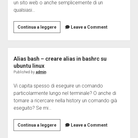
un sito web o anche semplicemente di un
guida
qualsiasi…
completa
windows
mac
Localhost
Continua a leggere
Leave a Comment
linux
8080
android
–
Cos’è,
a
Alias bash – creare alias in bashrc su
cosa
ubuntu linux
serve
Published by
admin
e
Vi capita spesso di eseguire un comando
perché
particolarmente lungo nel terminale? O anche di
si
tornare a ricercare nella history un comando già
usa
eseguito? Se mi…
Alias
Continua a leggere
Leave a Comment
bash