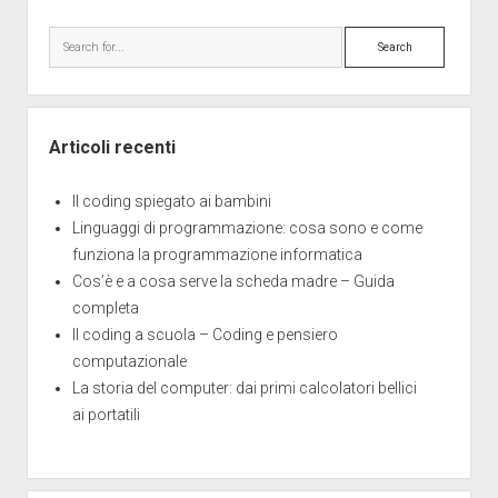
chrome
Sidebar
più
Search
utili
Articoli recenti
Il coding spiegato ai bambini
Linguaggi di programmazione: cosa sono e come
funziona la programmazione informatica
Cos’è e a cosa serve la scheda madre – Guida
completa
Il coding a scuola – Coding e pensiero
computazionale
La storia del computer: dai primi calcolatori bellici
ai portatili