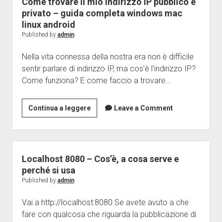
Come trovare il mio indirizzo IP pubblico e
e
privato – guida completa windows mac
tar.gz
linux android
su
Published by
admin
linux/unix
Nella vita connessa della nostra era non è difficile
e
sentir parlare di indirizzo IP, ma cos’è l’indirizzo IP?
mac
Come funziona? E come faccio a trovare…
–
Ubuntu,
mint,
Come
Continua a leggere
Leave a Comment
debian,
trovare
macOS
il
mio
indirizzo
Localhost 8080 – Cos’è, a cosa serve e
IP
perché si usa
pubblico
Published by
admin
e
Vai a http://localhost:8080 Se avete avuto a che
privato
fare con qualcosa che riguarda la pubblicazione di
–