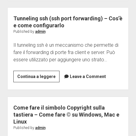
–
creare
alias
Tunneling ssh (ssh port forwarding) – Cos’è
in
e come configurarlo
bashrc
Published by
admin
su
Il tunneling ssh è un meccanismo che permette di
ubuntu
fare il forwarding di porte fra client e server. Può
linux
essere utilizzato per aggiungere uno strato…
Tunneling
Continua a leggere
Leave a Comment
ssh
(ssh
port
forwarding)
Come fare il simbolo Copyright sulla
–
tastiera – Come fare © su Windows, Mac e
Cos’è
Linux
e
Published by
admin
come