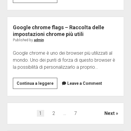
Mac
online
e
multiplayer
Linux
con
amici
Google chrome flags – Raccolta delle
–
impostazioni chrome più utili
i
Published by
admin
migliori
Google chrome è uno dei browser più utilizzati al
da
mondo. Uno dei punti di forza di questo browser è
giocare
la possibilità di personalizzarlo a proprio…
gratis
Google
Continua a leggere
Leave a Comment
chrome
flags
–
Raccolta
Navigazione
1
2
…
7
Next
delle
articoli
impostazioni