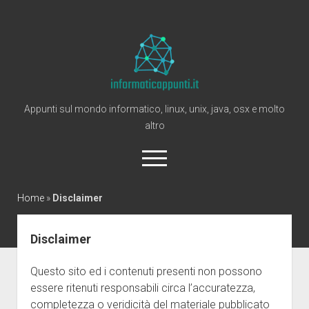
Informaticappunti
Appunti sul mondo informatico, linux, unix, java, osx e molto
altro
open
menu
twitter
Home
»
Disclaimer
Home
Disclaimer
Windows
Questo sito ed i contenuti presenti non possono
Linux
essere ritenuti responsabili circa l’accuratezza,
Mac
completezza o veridicità del materiale pubblicato