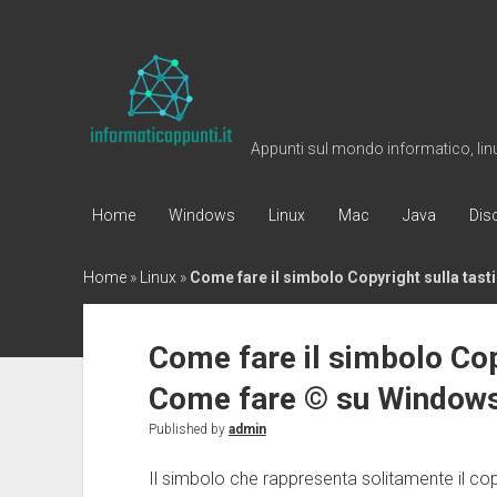
Informaticappunti
Appunti sul mondo informatico, linux
Home
Windows
Linux
Mac
Java
Dis
Home
»
Linux
»
Come fare il simbolo Copyright sulla tas
Come fare il simbolo Cop
Come fare © su Windows
Published by
admin
Il simbolo che rappresenta solitamente il cop