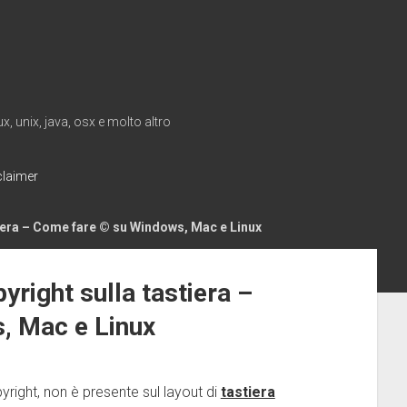
, unix, java, osx e molto altro
claimer
tiera – Come fare © su Windows, Mac e Linux
yright sulla tastiera –
, Mac e Linux
yright, non è presente sul layout di
tastiera