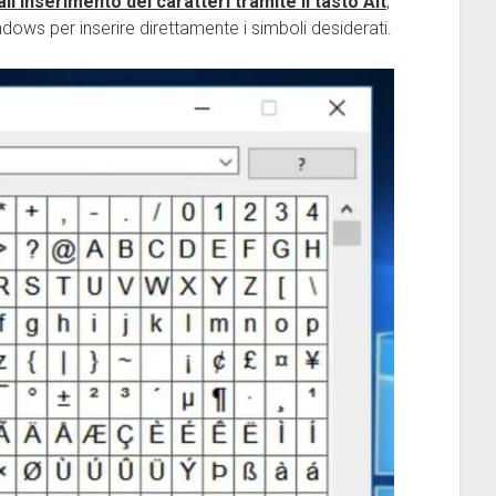
ll’inserimento dei caratteri tramite il tasto Alt
,
ndows per inserire direttamente i simboli desiderati.