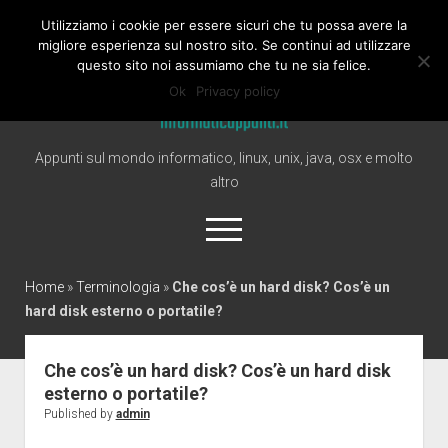
Utilizziamo i cookie per essere sicuri che tu possa avere la
Informaticappunti
migliore esperienza sul nostro sito. Se continui ad utilizzare
questo sito noi assumiamo che tu ne sia felice.
Ok
Privacy policy
Appunti sul mondo informatico, linux, unix, java, osx e molto
altro
open
menu
twitter
Home
»
Terminologia
»
Che cos’è un hard disk? Cos’è un
hard disk esterno o portatile?
Home
Windows
Che cos’è un hard disk? Cos’è un hard disk
esterno o portatile?
Linux
Published by
admin
Mac