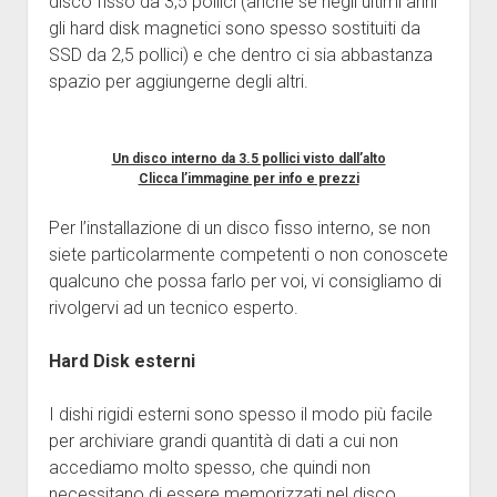
disco fisso da 3,5 pollici (anche se negli ultimi anni
gli hard disk magnetici sono spesso sostituiti da
SSD da 2,5 pollici) e che dentro ci sia abbastanza
spazio per aggiungerne degli altri.
Un disco interno da 3.5 pollici visto dall’alto
Clicca l’immagine per info e prezzi
Per l’installazione di un disco fisso interno, se non
siete particolarmente competenti o non conoscete
qualcuno che possa farlo per voi, vi consigliamo di
rivolgervi ad un tecnico esperto.
Hard Disk esterni
I dishi rigidi esterni sono spesso il modo più facile
per archiviare grandi quantità di dati a cui non
accediamo molto spesso, che quindi non
necessitano di essere memorizzati nel disco