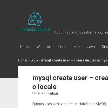
Informaticappunti
Appunti sul mondo informatico, linux
Home
Windows
Linux
Mac
Java
Dis
Home
»
Linux
»
mysql create user – creare un utente mysq
mysql create user – cre
o locale
Published by
admin
Quando occorre gestire un database MySQL 