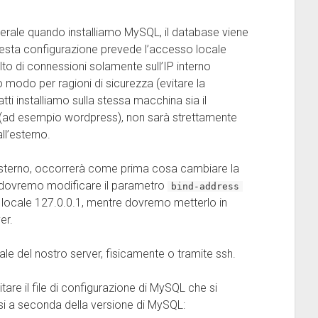
erale quando installiamo MySQL, il database viene
uesta configurazione prevede l’accesso locale
olto di connessioni solamente sull’IP interno
o modo per ragioni di sicurezza (evitare la
atti installiamo sulla stessa macchina sia il
à (ad esempio wordpress), non sarà strettamente
ll’esterno.
esterno, occorrerà come prima cosa cambiare la
e dovremo modificare il parametro
bind-address
’ip locale 127.0.0.1, mentre dovremo metterlo in
er.
e del nostro server, fisicamente o tramite ssh.
re il file di configurazione di MySQL che si
si a seconda della versione di MySQL: