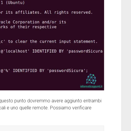
 questo punto dovremmo avere aggiunto entrambi
locali e uno quelle remote. Possiamo verificare