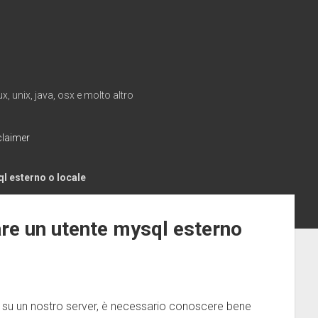
, unix, java, osx e molto altro
claimer
l esterno o locale
are un utente mysql esterno
su un nostro server, è necessario conoscere bene