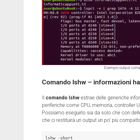
Esempio output coman
Comando lshw – informazioni ha
Il
comando lshw
estrae delle generiche info
periferiche come CPU, memoria, controller U
Possiamo eseguirlo sia da solo che con delle
che ci restituirà un output un po’ più compatt
lshw -short