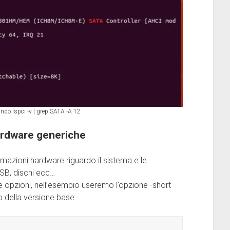
do lspci -v | grep SATA -A 12
rdware generiche
rmazioni hardware riguardo il sistema e le
SB, dischi ecc…
 opzioni, nell’esempio useremo l’opzione -short
o della versione base.