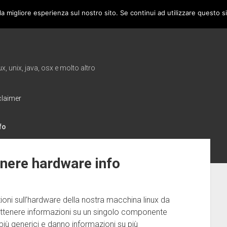
la migliore esperienza sul nostro sito. Se continui ad utilizzare questo s
, unix, java, osx e molto altro
claimer
fo
enere hardware info
oni sull’hardware della nostra macchina linux da
 ottenere informazioni su un singolo componente
iù generici e danno informazioni su più