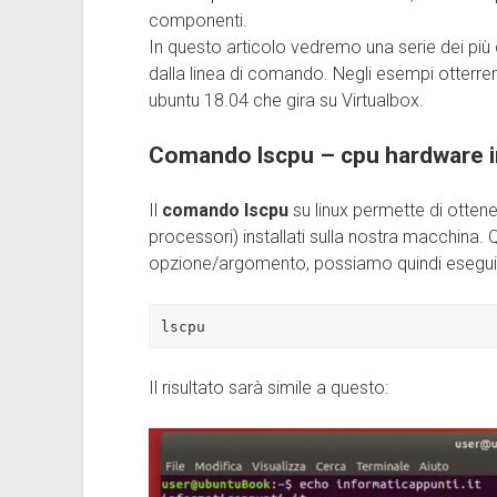
componenti.
In questo articolo vedremo una serie dei più
dalla linea di comando. Negli esempi otterr
ubuntu 18.04 che gira su Virtualbox.
Comando lscpu – cpu hardware i
Il
comando lscpu
su linux permette di otten
processori) installati sulla nostra macchin
opzione/argomento, possiamo quindi esegui
lscpu
Il risultato sarà simile a questo: