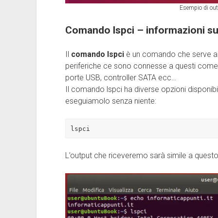
Esempio di ou
Comando lspci – informazioni su
Il
comando lspci
è un comando che serve a el
periferiche ce sono connesse a questi come
porte USB, controller SATA ecc…
Il comando lspci ha diverse opzioni disponi
eseguiamolo senza niente:
lspci
L’output che riceveremo sarà simile a questo