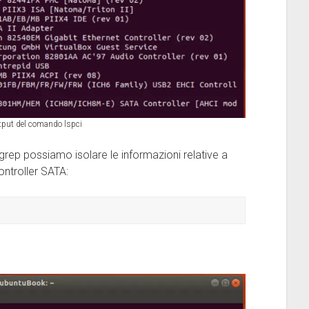
tput del comando lspci
rep possiamo isolare le informazioni relative a
ontroller SATA: