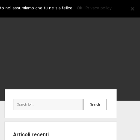
ito noi assumiamo che tu ne sia felice.
Ok
Privacy policy
twitter
Sidebar
Search
Articoli recenti