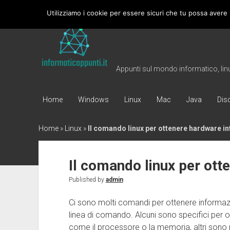
Utilizziamo i cookie per essere sicuri che tu possa avere 
Informaticappunti
Appunti sul mondo informatico, linux
Home
Windows
Linux
Mac
Java
Dis
Home
»
Linux
»
Il comando linux per ottenere hardware in
Il comando linux per ott
Published by
admin
Ci sono molti comandi per ottenere informazi
linea di comando. Alcuni sono specifici per
come il processore o la memoria, altri sono p