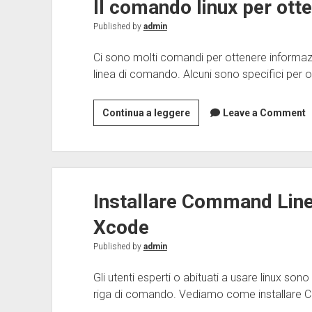
Il comando linux per ott
da
terminale
Published by
admin
Ci sono molti comandi per ottenere informazi
linea di comando. Alcuni sono specifici per 
Il
Continua a leggere
Leave a Comment
comando
linux
per
ottenere
Installare Command Line
hardware
info
Xcode
Published by
admin
Gli utenti esperti o abituati a usare linux son
riga di comando. Vediamo come installare