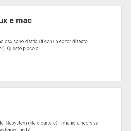
nux e mac
 osx sono distribuiti con un editor di testo
itor). Questo piccolo…
el filesystem (file e cartelle) in maniera ricorsiva
dizioni. Find è…