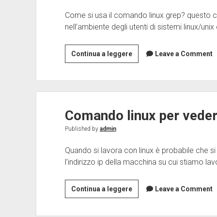
Come si usa il comando linux grep? questo
nell’ambiente degli utenti di sistemi linux/un
Il
Continua a leggere
Leave a Comment
comando
linux
grep
–
Comando linux per veder
Guida
completa
Published by
admin
all’uso
e
Quando si lavora con linux è probabile che si
alle
l’indirizzo ip della macchina su cui stiamo la
opzioni
Comando
Continua a leggere
Leave a Comment
linux
per