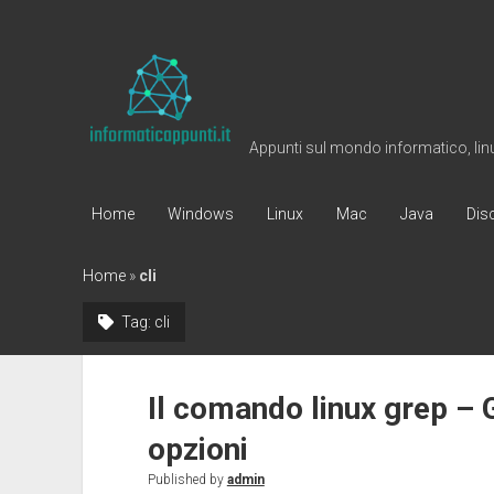
Informaticappunti
Appunti sul mondo informatico, linux
Home
Windows
Linux
Mac
Java
Dis
Home
»
cli
Tag:
cli
Il comando linux grep – 
opzioni
Published by
admin