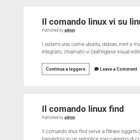
vedere
ip
Il comando linux vi su li
Published by
admin
I sistemi unix come ubuntu, debian, mint e mac
integrato, chiamato vi (dall’inglese visual ed
Il
Continua a leggere
Leave a Comment
comando
linux
vi
su
Il comando linux find
linux
e
Published by
admin
mac
Il comando linux find serve a filtrare oggetti d
basandosi su un semplice meccanismo di con