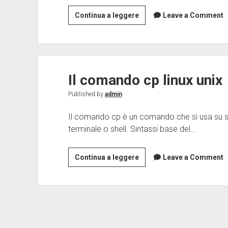
Installare
Continua a leggere
Leave a Comment
Command
Line
Tools
su
Il comando cp linux unix
mac
os
Published by
admin
x
senza
Il comando cp è un comando che si usa su sist
Xcode
terminale o shell. Sintassi base del…
Il
Continua a leggere
Leave a Comment
comando
cp
linux
unix