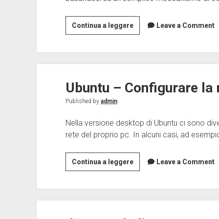
Il
Continua a leggere
Leave a Comment
comando
linux
find
Ubuntu – Configurare la 
Published by
admin
Nella versione desktop di Ubuntu ci sono diver
rete del proprio pc. In alcuni casi, ad esemp
Ubuntu
Continua a leggere
Leave a Comment
–
Configurare
la
rete