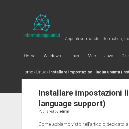
Informaticappunti
Appunti sul mondo informatico, linux
Home
Windows
Linux
Mac
Java
Dis
Home
»
Linux
»
Installare impostazioni lingua ubuntu (Ins
Installare impostazioni l
language support)
Published by
admin
Come abbiamo visto nell’articolo dedicato al