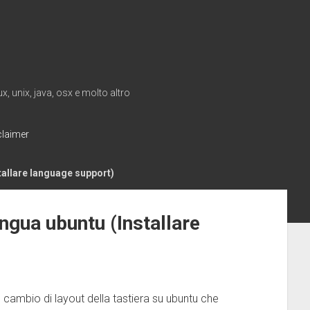
, unix, java, osx e molto altro
claimer
tallare language support)
ingua ubuntu (Installare
 cambio di layout della tastiera su ubuntu che