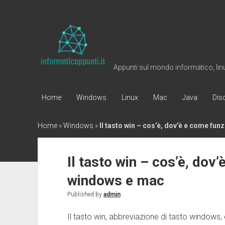
Informaticappunti
Appunti sul mondo informatico, linux
Home
Windows
Linux
Mac
Java
Dis
Home
»
Windows
»
Il tasto win – cos’è, dov’è e come fu
Il tasto win – cos’è, dov
windows e mac
Published by
admin
Il tasto win, abbreviazione di tasto windows, è