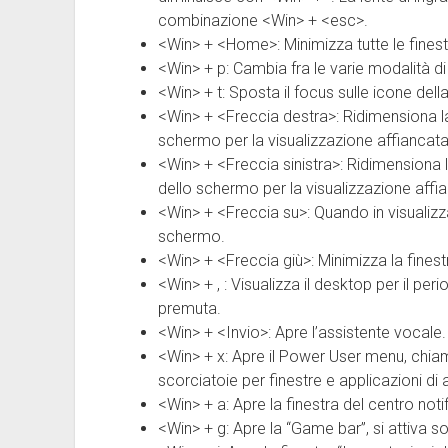
combinazione <Win> + <esc>.
<Win> + <Home>: Minimizza tutte le finestr
<Win> + p: Cambia fra le varie modalità di
<Win> + t: Sposta il focus sulle icone della
<Win> + <Freccia destra>: Ridimensiona la
schermo per la visualizzazione affiancata
<Win> + <Freccia sinistra>: Ridimensiona la
dello schermo per la visualizzazione affi
<Win> + <Freccia su>: Quando in visualizzaz
schermo.
<Win> + <Freccia giù>: Minimizza la finestr
<Win> + , : Visualizza il desktop per il pe
premuta.
<Win> + <Invio>: Apre l’assistente vocale.
<Win> + x: Apre il Power User menu, chi
scorciatoie per finestre e applicazioni di
<Win> + a: Apre la finestra del centro noti
<Win> + g: Apre la “Game bar”, si attiva 