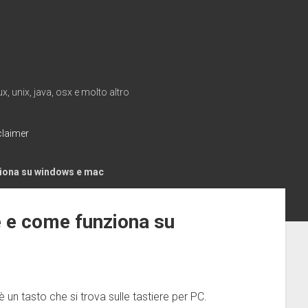
, unix, java, osx e molto altro
claimer
nziona su windows e mac
’è e come funziona su
 un tasto che si trova sulle tastiere per PC.