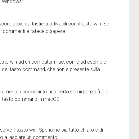
di Windows”.
orciatoie da tastiera attivabili con il tasto win. Se
ei commenti e fatecelo sapere.
l tasto win ad un computer mac, come ad esempio
ne del tasto command, che non è presente sulla
uramente riconosciuto una certa somiglianza fra la
del tasto command in macOS.
erve il tasto win. Speriamo sia tutto chiaro e di
iamo a lasciare un commento.