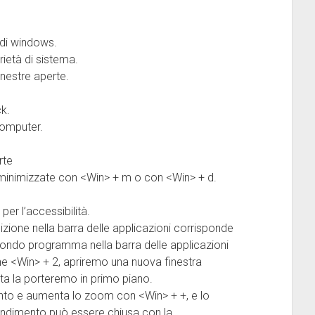
 di windows.
rietà di sistema.
inestre aperte.
ck.
 computer.
rte
re minimizzate con <Win> + m o con <Win> + d.
per l’accessibilità.
izione nella barra delle applicazioni corrisponde
ondo programma nella barra delle applicazioni
e <Win> + 2, apriremo una nuova finestra
rta la porteremo in primo piano.
mento e aumenta lo zoom con <Win> + +, e lo
randimento può essere chiusa con la