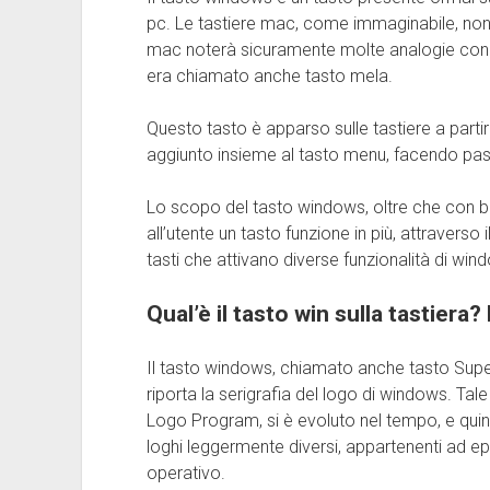
pc. Le tastiere mac, come immaginabile, no
mac noterà sicuramente molte analogie con i
era chiamato anche tasto mela.
Questo tasto è apparso sulle tastiere a parti
aggiunto insieme al tasto menu, facendo pass
Lo scopo del tasto windows, oltre che con buon
all’utente un tasto funzione in più, attraverso 
tasti che attivano diverse funzionalità di win
Qual’è il tasto win sulla tastiera?
Il tasto windows, chiamato anche tasto Super,
riporta la serigrafia del logo di windows. Tal
Logo Program, si è evoluto nel tempo, e qui
loghi leggermente diversi, appartenenti ad e
operativo.