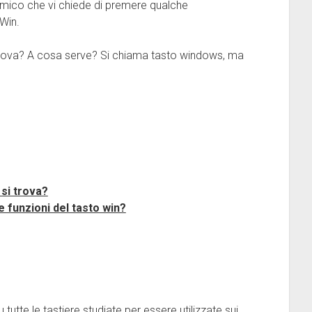
 amico che vi chiede di premere qualche
Win.
si trova? A cosa serve? Si chiama tasto windows, ma
 si trova?
e funzioni del tasto win?
tutte le tastiere studiate per essere utilizzate sui