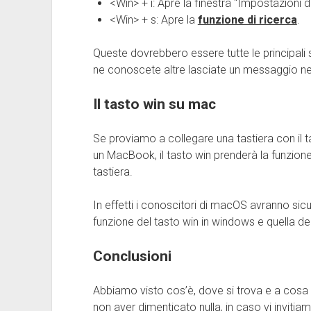
<Win> + i: Apre la finestra “Impostazioni 
<Win> + s: Apre la
funzione di ricerca
.
Queste dovrebbero essere tutte le principali sc
ne conoscete altre lasciate un messaggio n
Il tasto win su mac
Se proviamo a collegare una tastiera con i
un MacBook, il tasto win prenderà la funzio
tastiera.
In effetti i conoscitori di macOS avranno sic
funzione del tasto win in windows e quella 
Conclusioni
Abbiamo visto cos’è, dove si trova e a cosa s
non aver dimenticato nulla, in caso vi invit