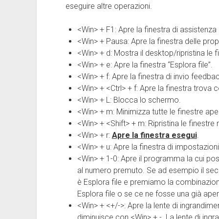
eseguire altre operazioni.
<Win> + F1: Apre la finestra di assistenza
<Win> + Pausa: Apre la finestra delle prop
<Win> + d: Mostra il desktop/ripristina le f
<Win> + e: Apre la finestra “Esplora file”.
<Win> + f: Apre la finestra di invio feedba
<Win> + <Ctrl> + f: Apre la finestra trova
<Win> + L: Blocca lo schermo.
<Win> + m: Minimizza tutte le finestre ape
<Win> + <Shift> + m: Ripristina le finest
<Win> + r:
Apre la finestra esegui
.
<Win> + u: Apre la finestra di impostazioni 
<Win> + 1-0: Apre il programma la cui pos
al numero premuto. Se ad esempio il sec
è Esplora file e premiamo la combinazion
Esplora file o se ce ne fosse una già ape
<Win> + <+/->: Apre la lente di ingrandi
diminuisce con <Win> + -. La lente di ing