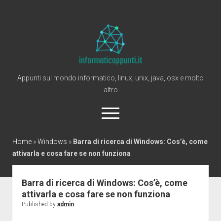
Informaticappunti
Appunti sul mondo informatico, linux, unix, java, osx e molto
altro
open
menu
twitter
Home
»
Windows
»
Barra di ricerca di Windows: Cos’è, come
attivarla e cosa fare se non funziona
Home
Windows
Barra di ricerca di Windows: Cos’è, come
attivarla e cosa fare se non funziona
Linux
Published by
admin
Mac