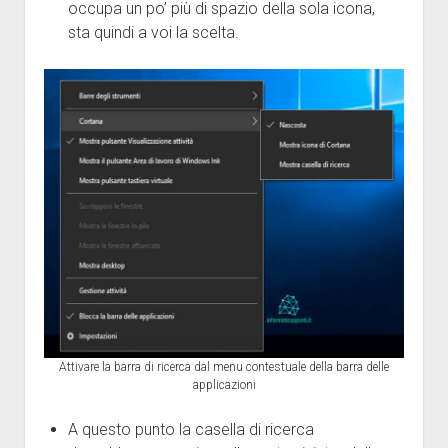
occupa un po’ più di spazio della sola icona,
sta quindi a voi la scelta.
Attivare la barra di ricerca dal menu contestuale della barra delle
applicazioni
A questo punto la casella di ricerca