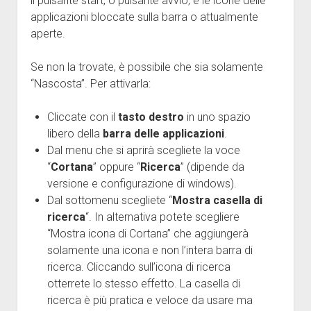
il pulsante start, o pulsante avvio, e le icone delle
applicazioni bloccate sulla barra o attualmente
aperte.
Se non la trovate, è possibile che sia solamente
“Nascosta”. Per attivarla:
Cliccate con il
tasto destro
in uno spazio
libero della
barra delle applicazioni
.
Dal menu che si aprirà scegliete la voce
“
Cortana
” oppure “
Ricerca
” (dipende da
versione e configurazione di windows).
Dal sottomenu scegliete “
Mostra casella di
ricerca
“. In alternativa potete scegliere
“Mostra icona di Cortana” che aggiungerà
solamente una icona e non l’intera barra di
ricerca. Cliccando sull’icona di ricerca
otterrete lo stesso effetto. La casella di
ricerca è più pratica e veloce da usare ma