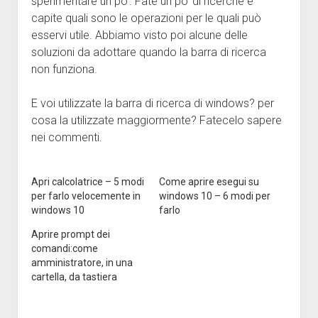
sperimentare un po’. Fate un po’ di ricerche e
capite quali sono le operazioni per le quali può
esservi utile. Abbiamo visto poi alcune delle
soluzioni da adottare quando la barra di ricerca
non funziona.
E voi utilizzate la barra di ricerca di windows? per
cosa la utilizzate maggiormente? Fatecelo sapere
nei commenti.
Apri calcolatrice – 5 modi
Come aprire esegui su
per farlo velocemente in
windows 10 – 6 modi per
windows 10
farlo
Aprire prompt dei
comandi:come
amministratore, in una
cartella, da tastiera