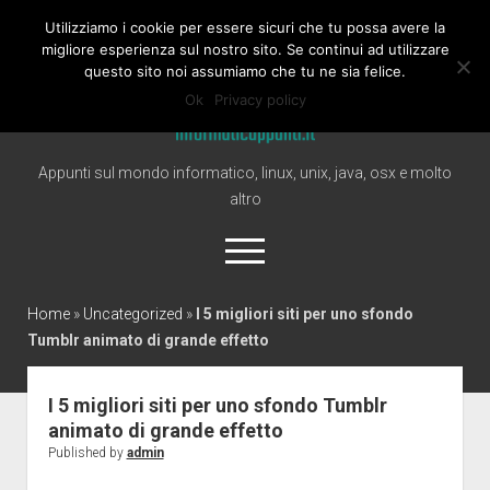
Utilizziamo i cookie per essere sicuri che tu possa avere la
Informaticappunti
migliore esperienza sul nostro sito. Se continui ad utilizzare
questo sito noi assumiamo che tu ne sia felice.
Ok
Privacy policy
Appunti sul mondo informatico, linux, unix, java, osx e molto
altro
open
menu
twitter
Home
»
Uncategorized
»
I 5 migliori siti per uno sfondo
Tumblr animato di grande effetto
Home
Windows
I 5 migliori siti per uno sfondo Tumblr
animato di grande effetto
Linux
Published by
admin
Mac