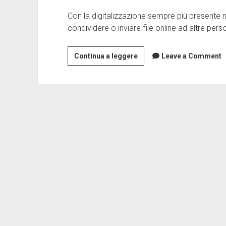
Con la digitalizzazione sempre più presente 
condividere o inviare file online ad altre per
Siti
Continua a leggere
Leave a Comment
simili
a
wetransfer
–
6
alternative
a
wetransfer
gratis