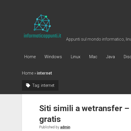
Informaticappunti
Appunti sul mondo informatico, linux
Home
Windows
Linux
Mac
Java
Dis
Home
»
internet
Tag:
internet
Siti simili a wetransfer 
gratis
Published by
admin