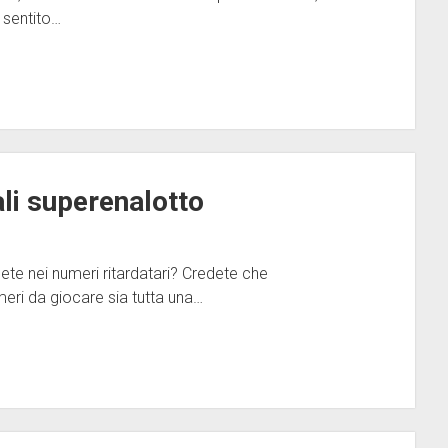
 sentito…
li superenalotto
te nei numeri ritardatari? Credete che
umeri da giocare sia tutta una…