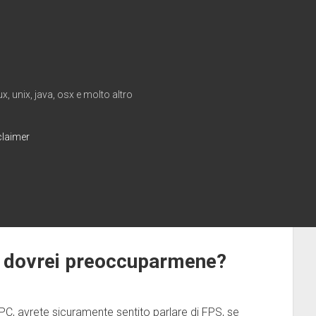
, unix, java, osx e molto altro
claimer
é dovrei preoccuparmene?
PC, avrete sicuramente sentito parlare di FPS, se