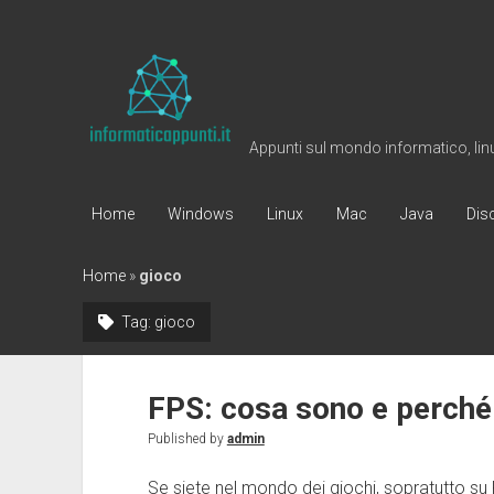
Informaticappunti
Appunti sul mondo informatico, linux
Home
Windows
Linux
Mac
Java
Dis
Home
»
gioco
Tag:
gioco
FPS: cosa sono e perch
Published by
admin
Se siete nel mondo dei giochi, sopratutto su 