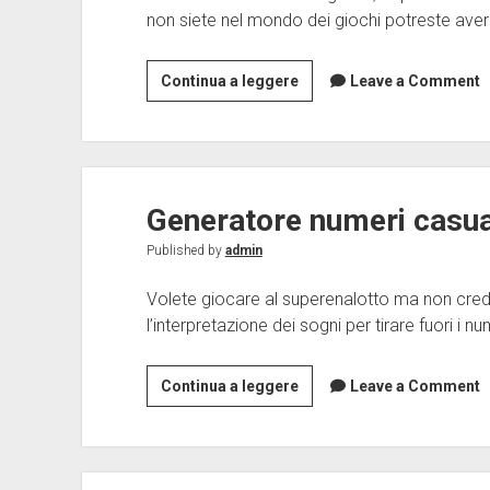
non siete nel mondo dei giochi potreste aver
FPS:
Continua a leggere
Leave a Comment
cosa
sono
e
perché
Generatore numeri casua
dovrei
preoccuparmene?
Published by
admin
Volete giocare al superenalotto ma non crede
l’interpretazione dei sogni per tirare fuori i n
Generatore
Continua a leggere
Leave a Comment
numeri
casuali
superenalotto