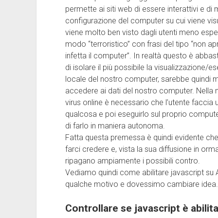
permette ai siti web di essere interattivi e di 
configurazione del computer su cui viene vis
viene molto ben visto dagli utenti meno espert
modo “terroristico” con frasi del tipo “non apr
infetta il computer”. In realtà questo è abbas
di isolare il più possibile la visualizzazione
locale del nostro computer, sarebbe quindi mo
accedere ai dati del nostro computer. Nella m
virus online è necessario che l’utente faccia
qualcosa e poi eseguirlo sul proprio compute
di farlo in maniera autonoma.
Fatta questa premessa è quindi evidente che j
farci credere e, vista la sua diffusione in ormai q
ripagano ampiamente i possibili contro.
Vediamo quindi come abilitare javascript su A
qualche motivo e dovessimo cambiare idea.
Controllare se javascript è abilit