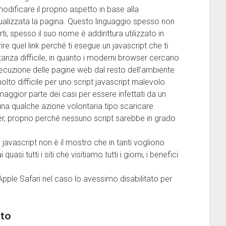
modificare il proprio aspetto in base alla
ualizzata la pagina. Questo linguaggio spesso non
i, spesso il suo nome è addirittura utilizzato in
ire quel link perché ti esegue un javascript che ti
tanza difficile, in quanto i moderni browser cercano
/esecuzione delle pagine web dal resto dell’ambiente
lto difficile per uno script javascript malevolo
aggior parte dei casi per essere infettati da un
 una qualche azione volontaria tipo scaricare
r, proprio perché nessuno script sarebbe in grado
avascript non è il mostro che in tanti vogliono
uasi tutti i siti che visitiamo tutti i giorni, i benefici
pple Safari nel caso lo avessimo disabilitato per
ato