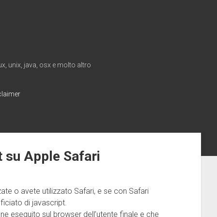
, unix, java, osx e molto altro
claimer
t su Apple Safari
te o avete utilizzato Safari, e se con Safari
iciato di javascript.
ene eseguito sul browser dell’utente finale e che