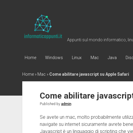
Informaticappunti
Appunti sul mondo informatico, linux
Home
Windows
Linux
Mac
Java
Dis
Home
»
Mac
»
Come abilitare javascript su Apple Safari
Come abilitare javascrip
Published by
admin
Se avete un mac, molto probabilmente utilizza
navigate su internet sicuramente avrete benef
Javascript è un linguaggio di scripting che vi