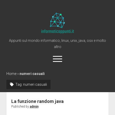
Informaticappunti
Appunti sul mondo informatico, linux, unix, java, osx e molto
altro
open
menu
twitter
Home
»
numeri casuali
Tag:
numeri casuali
Home
Windows
La funzione random java
Linux
Published by
admin
Mac