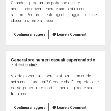
Quando si programma potrebbe essere
Java
necessario dover generare uno o più numeri
Disclaimer
random. Per fare questo ogni linguaggio ha le sue
classi, funzioni e sintassi.…
La
Continua a leggere
Leave a Comment
funzione
random
java
Generatore numeri casuali superenalotto
Published by
admin
Volete giocare al superenalotto ma non credete
nei numeri ritardatari? Credete che l’interpretazione
dei sogni per tirare fuori i numeri da giocare sia
tutta una…
Generatore
Continua a leggere
Leave a Comment