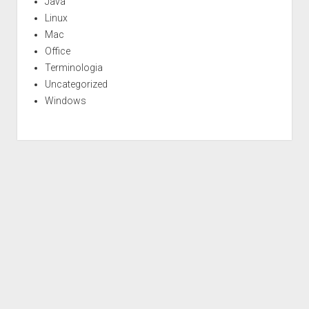
Java
Linux
Mac
Office
Terminologia
Uncategorized
Windows
Period WordPress Theme
by Compete Themes.
Disclaimer
Privacy
Policy