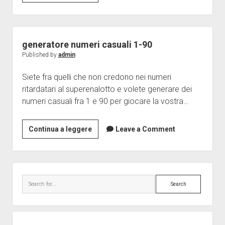
numeri
casuali
superenalotto
generatore numeri casuali 1-90
Published by
admin
Siete fra quelli che non credono nei numeri
ritardatari al superenalotto e volete generare dei
numeri casuali fra 1 e 90 per giocare la vostra…
generatore
Continua a leggere
Leave a Comment
numeri
casuali
1-
Sidebar
90
Search