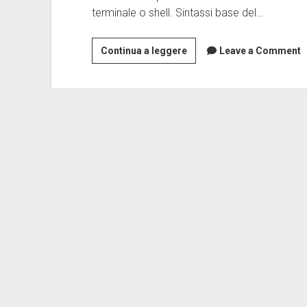
terminale o shell. Sintassi base del…
Il
Continua a leggere
Leave a Comment
comando
cp
linux
unix