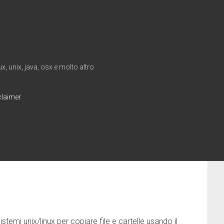
, unix, java, osx e molto altro
claimer
emi unix/linux per copiare file e cartelle usando il