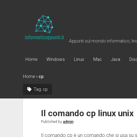
Informaticappunti
Appunti sul mondo informatico, linux
Home
Windows
Linux
Mac
Java
Dis
Home
»
cp
Tag:
cp
Il comando cp linux unix
Published by
admin
Il comando cp è un comando che si usa su sist