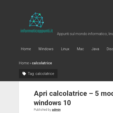
Informaticappunti
Appunti sul mondo informatico, linux
Home
Windows
Linux
Mac
Java
Dis
Home
»
calcolatrice
Tag:
calcolatrice
Apri calcolatrice – 5 mo
windows 10
Published by
admin