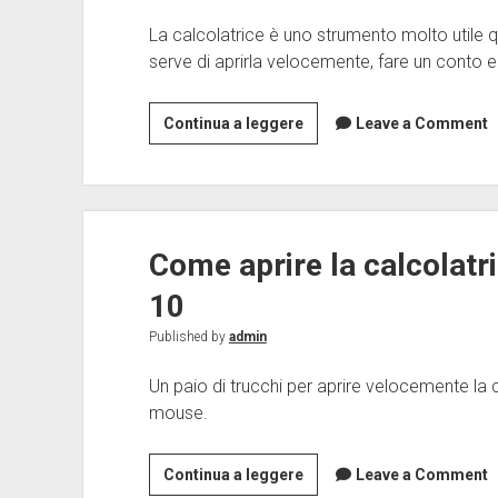
La calcolatrice è uno strumento molto utile 
serve di aprirla velocemente, fare un conto e
Apri
Continua a leggere
Leave a Comment
calcolatrice
–
5
modi
Come aprire la calcolatr
per
farlo
10
velocemente
in
Published by
admin
windows
Un paio di trucchi per aprire velocemente la c
10
mouse.
Come
Continua a leggere
Leave a Comment